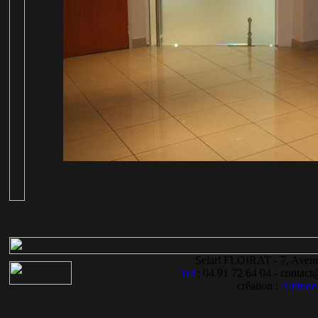
Selarl FLOIRAT - 7, Ave
Tel
: 04 91 72 64 04 - contact@d
création :
Altitud