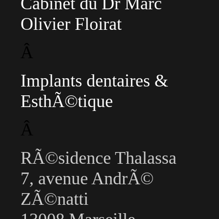
Cabinet du Dr Marc
Olivier Floirat
Â
Implants dentaires &
EsthÃ©tique
Â
RÃ©sidence Thalassa
7, avenue AndrÃ©
ZÃ©natti